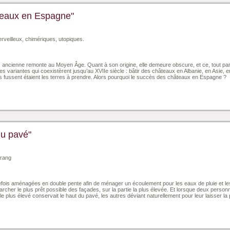
teaux en Espagne"
erveilleux, chimériques, utopiques.
 ancienne remonte au Moyen Âge. Quant à son origine, elle demeure obscure, et ce, tout par
variantes qui coexistèrent jusqu’au XVIIe siècle : bâtir des châteaux en Albanie, en Asie, 
s fussent étaient les terres à prendre. Alors pourquoi le succès des châteaux en Espagne ?
du pavé"
 rang
efois aménagées en double pente afin de ménager un écoulement pour les eaux de pluie et les 
rcher le plus prêt possible des façades, sur la partie la plus élevée. Et lorsque deux person
 le plus élevé conservait le haut du pavé, les autres déviant naturellement pour leur laisser la