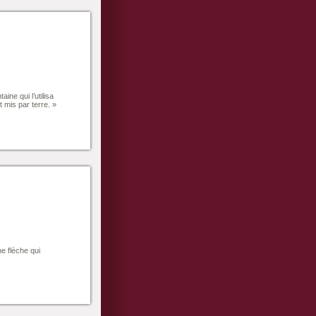
ne qui l’utilisa
it mis par terre. »
e flèche qui