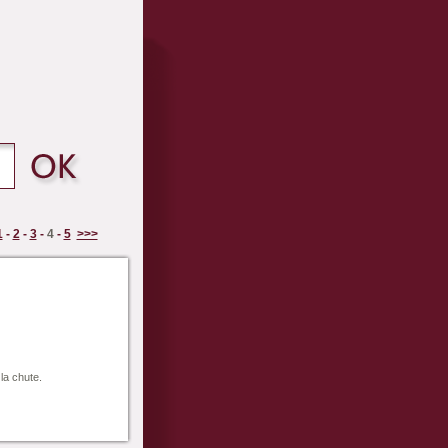
1
-
2
-
3
-
4
-
5
>>>
la chute.