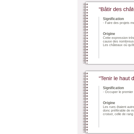
"Bâtir des châ
Signification
- Faire des projets m
Origine
Cette expression très
cause des nombreuses 
Les châteaux où qu’il
"Tenir le haut 
Signification
- Occuper le premier
Origine
Les rues étaient autr
donc préférable de ma
croiser, celle de rang