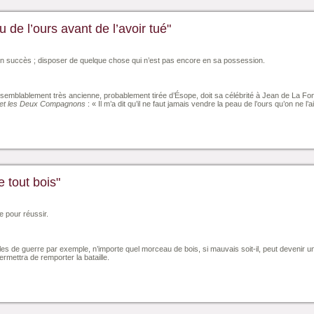
 de l’ours avant de l’avoir tué"
 d’un succès ; disposer de quelque chose qui n’est pas encore en sa possession.
semblablement très ancienne, probablement tirée d’Ésope, doit sa célébrité à Jean de La Fontai
 et les Deux Compagnons
: « Il m’a dit qu’il ne faut jamais vendre la peau de l’ours qu’on ne l’a
e tout bois"
e pour réussir.
iles de guerre par exemple, n’importe quel morceau de bois, si mauvais soit-il, peut devenir un
permettra de remporter la bataille.