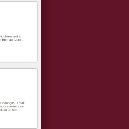
ticulièrement à
en Brie, au Caire…
vidanges. Il était
nes venaient à se
 place au sec.